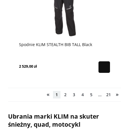
Spodnie KLIM STEALTH BIB TALL Black
2 529,00 zł
«
»
1
2
3
4
5
...
21
Ubrania marki KLIM na skuter
śnieżny, quad, motocykl