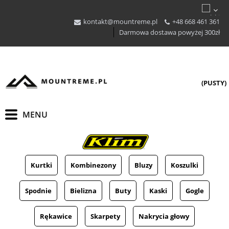
kontakt@mountreme.pl
+48 668 461 361
Darmowa dostawa powyżej 300zł
(PUSTY)
Kurtki
Kombinezony
Bluzy
Koszulki
Spodnie
Bielizna
Buty
Kaski
Gogle
Rękawice
Skarpety
Nakrycia głowy