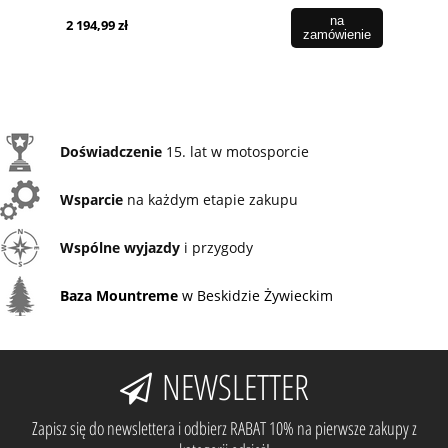
na
2 194,99 zł
zamówienie
Doświadczenie
15. lat w motosporcie
Wsparcie
na każdym etapie zakupu
Wspólne wyjazdy
i przygody
Baza Mountreme
w Beskidzie Żywieckim
NEWSLETTER
Zapisz się do newslettera i odbierz RABAT 10% na pierwsze zakupy z