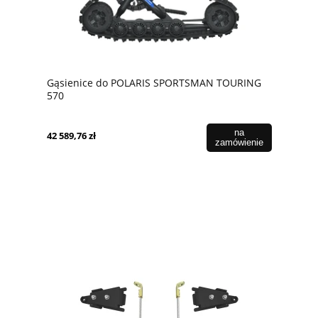
Gąsienice do POLARIS SPORTSMAN TOURING
570
MY2025/XP1000/XP1000/TOURING/SPORTSMAN
XP1000S/SCRAMBLER XP1000S Nr 2889495
na
42 589,76 zł
zamówienie