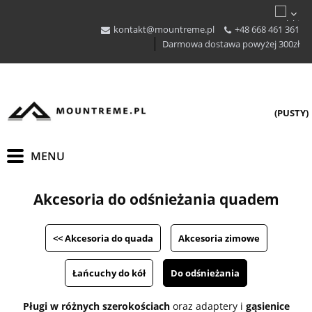
kontakt@mountreme.pl
+48 668 461 361
Darmowa dostawa powyżej 300zł
(PUSTY)
Akcesoria do odśnieżania quadem
<< Akcesoria do quada
Akcesoria zimowe
Łańcuchy do kół
Do odśnieżania
Pługi w różnych szerokościach
oraz adaptery i
gąsienice