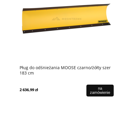
Pług do odśnieżania MOOSE czarno/żółty szer
183 cm
na
2 636,99 zł
zamówienie