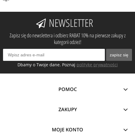
NEWSLETTER
Zapisz się do newslettera i odbierz RABAT 10% na pierwsze zakupy z
kategorii odzież!
zapisz się
Dbamy o Twoje dane. Poznaj
politykę prywatności
POMOC
ZAKUPY
MOJE KONTO