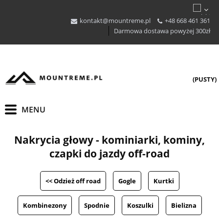
kontakt@mountreme.pl
+48 668 461 361
Darmowa dostawa powyżej 300zł
(PUSTY)
Nakrycia głowy - kominiarki, kominy,
czapki do jazdy off-road
<< Odzież off road
Gogle
Kurtki
Kombinezony
Spodnie
Koszulki
Bielizna