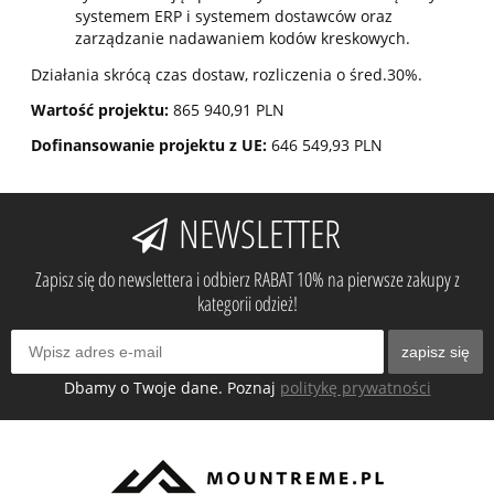
systemem ERP i systemem dostawców oraz
zarządzanie nadawaniem kodów kreskowych.
Działania skrócą czas dostaw, rozliczenia o śred.30%.
Wartość projektu:
865 940,91 PLN
Dofinansowanie projektu z UE:
646 549,93 PLN
NEWSLETTER
Zapisz się do newslettera i odbierz RABAT 10% na pierwsze zakupy z
kategorii odzież!
zapisz się
Dbamy o Twoje dane. Poznaj
politykę prywatności