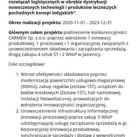
rozwiązań logistycznych w obrębie dystrybucji
nowoczesnych technologii i produktów leczniczych
pochodnych konopi indyjskich"
.
Okres realizacji projektu:
2020-11-01 - 2023-12-31
Głównym celem projektu
podniesienie konkurencyjności
CARMEN Sp. z.o.o. poprzez wdrożenie 1 innowacji
produktowej, 1 procesowej i 1 organizacyjnej związanych z
unowocześnieniem składowania i zarządzania sprzedażą,
drogą zakupu 4 sztuk ŚT i 2 WNiP w Jasienicy.
Cele szczegółowe:
Wzrost efektywności składowania poprzez
modernizację powierzchni usługowo-magazynowej
(300m2), zakup regałów (zestaw-1ŚT), urządzeń do
kodów kreskowych (Zestaw-1ŚT), hali namiotowej,
instalacji fotowoltaicznej, prowadzących do
wdrożenia innowacyjności organizacyjnej,
Unowocześnienie infrastruktury informatycznej
(innowacji procesowej) poprze zakup 3 WNiP
udostępniającej usługę zarządzania sprzedażą w gr.
korporacyjnej (innowacja produktowa),
synchronizację sprzedaży i dostaw z wewnętrznym