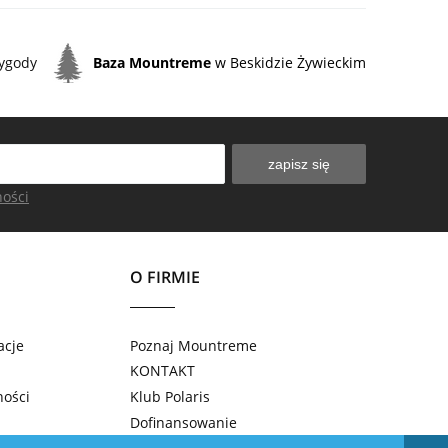
zygody
Baza Mountreme
w Beskidzie Żywieckim
zapisz się
ności
O FIRMIE
acje
Poznaj Mountreme
KONTAKT
ności
Klub Polaris
Dofinansowanie