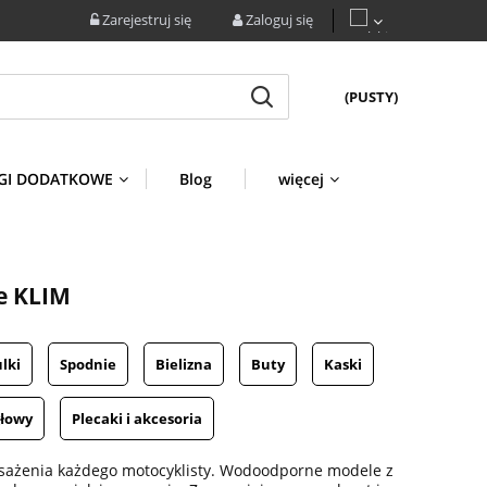
Zarejestruj się
Zaloguj się
(PUSTY)
GI DODATKOWE
Blog
więcej
e KLIM
lki
Spodnie
Bielizna
Buty
Kaski
głowy
Plecaki i akcesoria
sażenia każdego motocyklisty. Wodoodporne modele z