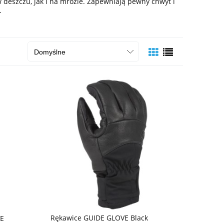
deszczu, jak i na mrozie. Zapewniają pewny chwyt i
.
Rękawice GUIDE GLOVE Black
VE