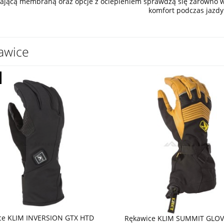
ającą membraną oraz opcje z ociepleniem sprawdzą się zarówno w 
komfort podczas jazdy
awice
ce KLIM INVERSION GTX HTD
Rękawice KLIM SUMMIT GLO