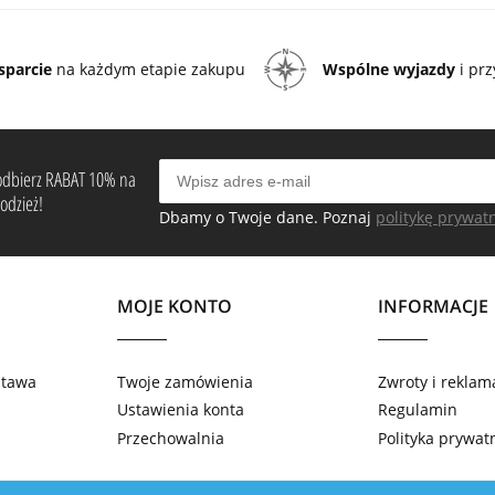
sparcie
na każdym etapie zakupu
Wspólne wyjazdy
i pr
i odbierz RABAT 10% na
odzież!
Dbamy o Twoje dane. Poznaj
politykę prywat
MOJE KONTO
INFORMACJE
ostawa
Twoje zamówienia
Zwroty i reklam
Ustawienia konta
Regulamin
Przechowalnia
Polityka prywat