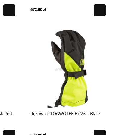
672,00 zł
k Red -
Rękawice TOGWOTEE Hi-Vis - Black