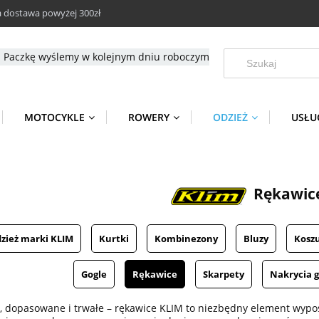
dostawa powyżej 300zł
Paczkę wyślemy w kolejnym dniu roboczym
MOTOCYKLE
ROWERY
ODZIEŻ
USŁU
Rękawic
dzież marki KLIM
Kurtki
Kombinezony
Bluzy
Koszu
Gogle
Rękawice
Skarpety
Nakrycia 
 dopasowane i trwałe – rękawice KLIM to niezbędny element wypo