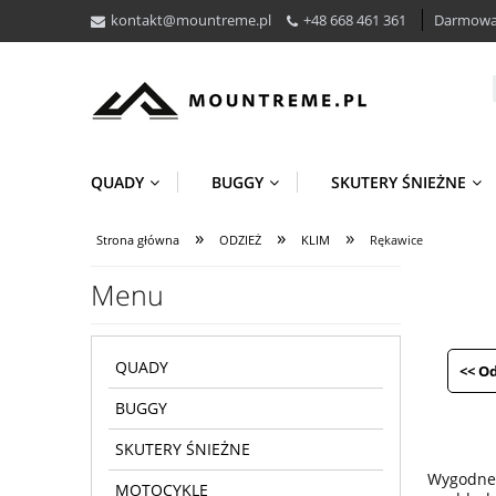
kontakt@mountreme.pl
+48 668 461 361
Darmowa 
QUADY
BUGGY
SKUTERY ŚNIEŻNE
»
»
»
Strona główna
ODZIEŻ
KLIM
Rękawice
Menu
QUADY
<< O
BUGGY
SKUTERY ŚNIEŻNE
Wygodne,
MOTOCYKLE