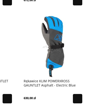
672,00 zł
NTLET
Rękawice KLIM POWERXROSS
GAUNTLET Asphalt - Electric Blue
Lemonade
630,00 zł