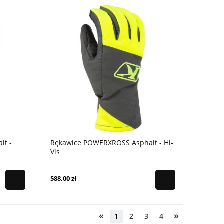
lt -
Rękawice POWERXROSS Asphalt - Hi-
Vis
588,00 zł
«
»
1
2
3
4