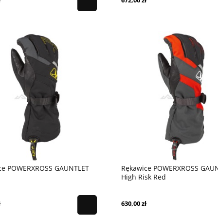
ł
672,00 zł
ce POWERXROSS GAUNTLET
Rękawice POWERXROSS GAU
High Risk Red
ł
630,00 zł